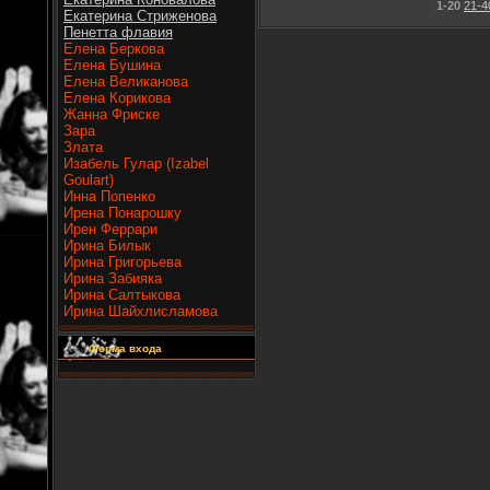
1-20
21-4
Екатерина Стриженова
Пенетта флавия
Елена Беркова
Елена Бушина
Елена Великанова
Елена Корикова
Жанна Фриске
Зара
Злата
Изабель Гулар (Izabel
Goulart)
Инна Попенко
Ирена Понарошку
Ирен Феррари
Ирина Билык
Ирина Григорьева
Ирина Забияка
Ирина Салтыкова
Ирина Шайхлисламова
Форма входа