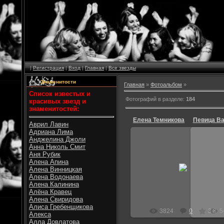
|
Регистрация
|
Вход
|
Главная
|
Все звезды
Знаменитости
Главная
»
Фотоальбом
»
Список известых и
Фотографий в разделе
:
184
красивых звезд и
знаменитостей:
Елена Темникова
Певица В
Аврил Лавин
Адриана Лима
Анджелина Джоли
Анна Николь Смит
24.09.2010
Аня Рубик
Алена Апина
Русская певица из группы сереб
Алена Винницкая
слева
Алена Водонаева
Витек
Алена Калинина
Алёна Кравец
Алена Свиридова
Алиса Гребенщикова
3824
0
3.8
5
Алекса
Алла Довлатова