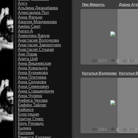
Алсу
Лиа Мишель
Диана Агр
Альбина Джанабаева
Александра Пол
Анна Фальчи
Амалия Мордвинова
Амбер Смит
24.09.2010
Ангел-А
Одна из звезд в сериале лузер
Звез
Анжелика Варум
Анастасия Волочкова
Витек
Анастасия Заворотнюк
Анастасия Стоцкая
Ани Лорак
Анита Цой
3107
0
5.0
6
Анна Вишневская
Анна Ковальчук
Анна Курникова
Наталья Водянова
Наталья 
Анна Плетнева
Анна Седокова
Анна Семенович
Анна Старшенбаум
Анна Чурина
29.08.2010
Анфиса Чехова
Баффи Тайлер
Витек
Бейонсе
Блестящие
Бритни Спирс
Брук Ричардс
Бьянка
2261
0
3.0
3
Валерия
Ванесса Хадженс