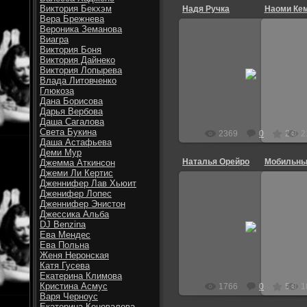
Виктория Бекхэм
Надя Ручка
Наоми Ке
Вера Брежнева
Вероника Земанова
Виагра
Виктория Боня
Виктория Дайнеко
29.08.2010
Виктория Лопырева
Влада Литовченко
Витек
Глюкоза
Дана Борисова
Дарья Вербова
Даша Сагалова
Света Букина
2369
0
2.0
2
Даша Астафьева
Деми Мур
Наталья Орейро
Мобильны
Джемма Аткинсон
Джеми Ли Кертис
Дженнифер Лав Хьюит
Дженифер Лопес
Дженнифер Энистон
Джессика Альба
29.08.2010
DJ Benzina
Ева Мендес
Витек
Ева Польна
Женя Неронская
Катя Гусева
Екатерина Климова
Кристина Асмус
1766
0
5.0
1
Варя Черноус
Екатерина Коновалова